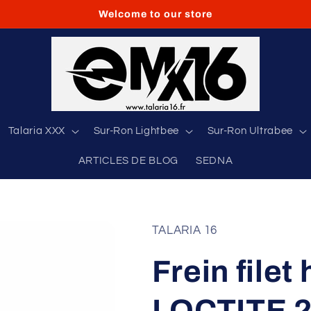
Welcome to our store
Talaria XXX
Sur-Ron Lightbee
Sur-Ron Ultrabee
ARTICLES DE BLOG
SEDNA
TALARIA 16
Frein filet
LOCTITE 27