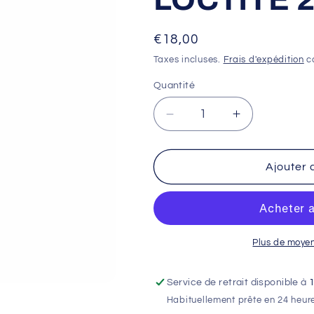
Prix
€18,00
habituel
Taxes incluses.
Frais d'expédition
ca
Quantité
Réduire
Augmenter
la
la
quantité
quantité
de
de
Ajouter 
Frein
Frein
filet
filet
haute
haute
résistance
résistance
LOCTITE
LOCTITE
Plus de moye
271
271
-
-
Service de retrait disponible à
flacon
flacon
Habituellement prête en 24 heur
5ml
5ml