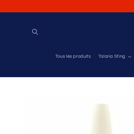
et
passer
au
contenu
Tous les produits
Talaria Sting
Passer aux
informations
produits