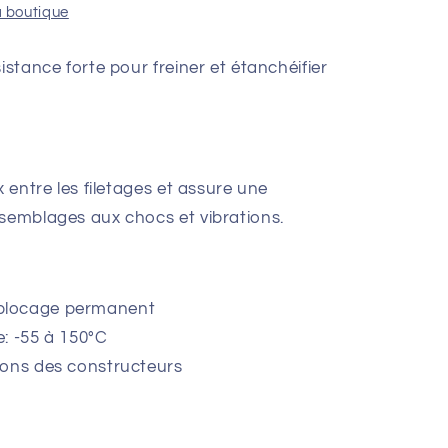
a boutique
istance forte pour freiner et étanchéifier
x entre les filetages et assure une
ssemblages aux chocs et vibrations.
blocage permanent
: -55 à 150°C
ions des constructeurs