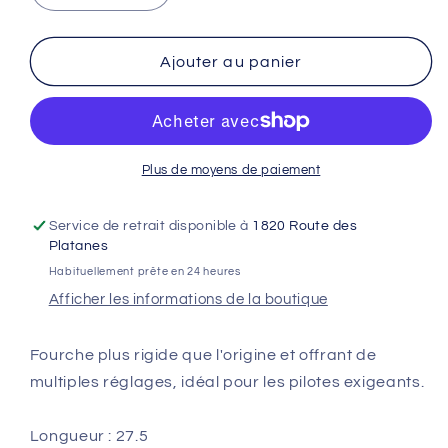
la
la
quantité
quantité
de
de
Ajouter au panier
Fourche
Fourche
Talaria
Talaria
Factory
Factory
Plus de moyens de paiement
Service de retrait disponible à
1820 Route des
Platanes
Habituellement prête en 24 heures
Afficher les informations de la boutique
Fourche plus rigide que l'origine et offrant de
multiples réglages, idéal pour les pilotes exigeants.
Longueur : 27.5