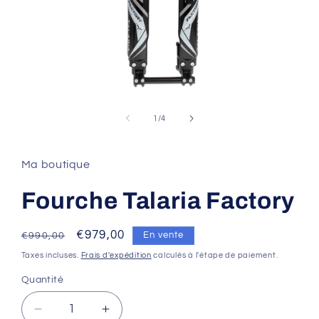
Ouvrir
le
média
de
1
/
4
1
dans
une
fenêtre
Ma boutique
modale
Fourche Talaria Factory
Prix
Prix
€979,00
En vente
€990,00
habituel
promotionnel
Taxes incluses.
Frais d'expédition
calculés à l'étape de paiement.
Quantité
Réduire
Augmenter