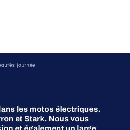
eautés, journée
dans les motos électriques.
on et Stark. Nous vous
ion et également un large