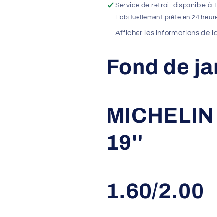
Service de retrait disponible à
1.60/2.00
1.60/2.00
Habituellement prête en 24 heur
Afficher les informations de l
Fond de ja
MICHELIN 
19''
1.60/2.00