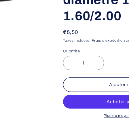
1.60/2.00
Prix
€8,50
habituel
Taxes incluses.
Frais d'expédition
ca
Quantité
Réduire
Augmenter
la
la
quantité
quantité
de
de
Ajouter 
Fond
Fond
de
de
jante
jante
MICHELIN
MICHELIN
diamètre
diamètre
Plus de moye
18&#39;&#39;-
18&#39;&#39
19&#39;&#39;,
19&#39;&#39