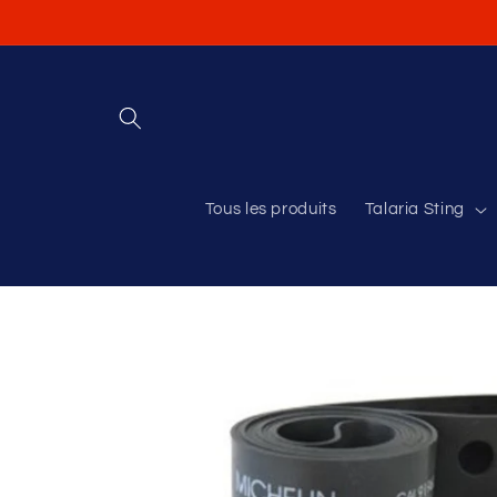
et
passer
au
contenu
Tous les produits
Talaria Sting
Passer aux
informations
produits