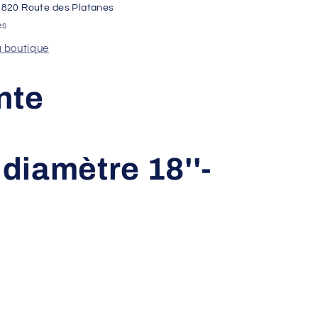
1820 Route des Platanes
es
a boutique
nte
diamètre 18''-