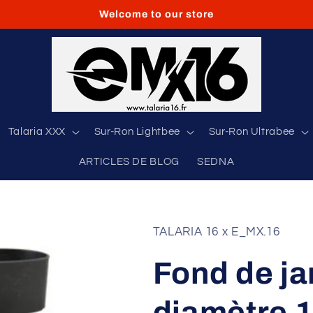
Welcome to our store
Talaria XXX
Sur-Ron Lightbee
Sur-Ron Ultrabee
ARTICLES DE BLOG
SEDNA
TALARIA 16 x E_MX.16
Fond de j
diamètre 18