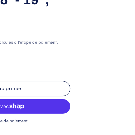
lculés à l'étape de paiement.
au panier
ns de paiement
;-
;,