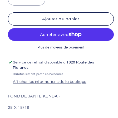
Réduire
Augmenter
la
la
quantité
quantité
de
de
Ajouter au panier
FOND
FOND
DE
DE
JANTE
JANTE
KENDA
KENDA
-
-
Plus de moyens de paiement
28
28
X
X
Service de retrait disponible à
1820 Route des
18/19
18/19
Platanes
Habituellement prête en 24 heures
Afficher les informations de la boutique
FOND DE JANTE KENDA -
28 X 18/19