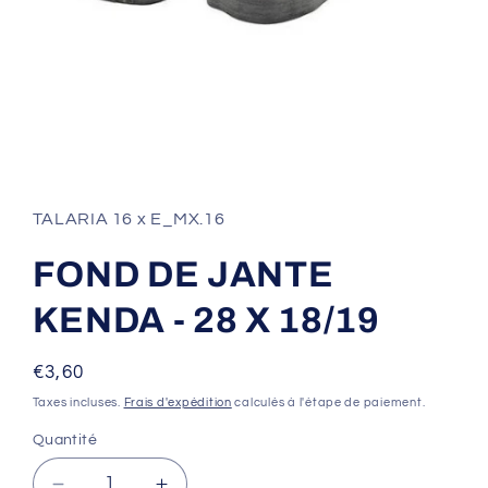
Ouvrir
le
média
1
TALARIA 16 x E_MX.16
dans
une
fenêtre
FOND DE JANTE
modale
KENDA - 28 X 18/19
Prix
€3,60
habituel
Taxes incluses.
Frais d'expédition
calculés à l'étape de paiement.
Quantité