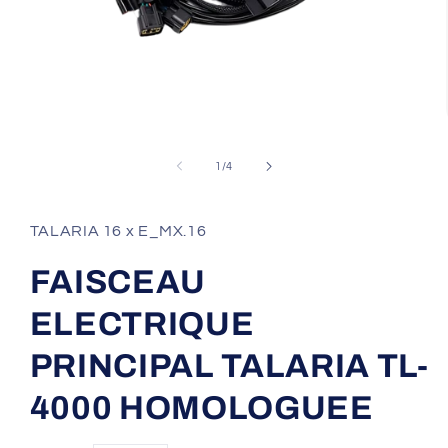
Ouvrir
le
média
de
1
/
4
1
dans
une
fenêtre
TALARIA 16 x E_MX.16
modale
FAISCEAU
ELECTRIQUE
PRINCIPAL TALARIA TL-
4000 HOMOLOGUEE