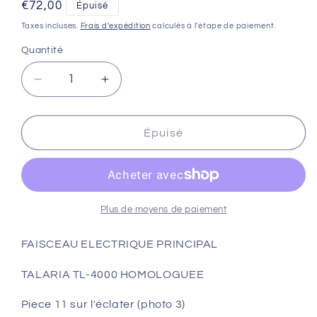
Prix
€72,00
Épuisé
habituel
Taxes incluses.
Frais d'expédition
calculés à l'étape de paiement.
Quantité
Réduire
Augmenter
la
la
quantité
quantité
de
de
Épuisé
FAISCEAU
FAISCEAU
ELECTRIQUE
ELECTRIQUE
PRINCIPAL
PRINCIPAL
TALARIA
TALARIA
TL-
TL-
Plus de moyens de paiement
4000
4000
HOMOLOGUEE
HOMOLOGUEE
FAISCEAU ELECTRIQUE PRINCIPAL
TALARIA TL-4000 HOMOLOGUEE
Piece 11 sur l'éclater (photo 3)