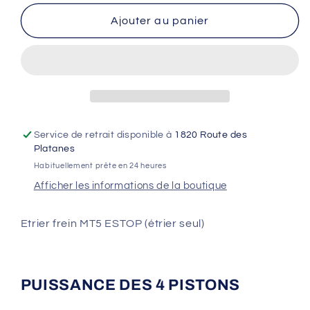
quantité
quantité
de
de
Ajouter au panier
Etrier
Etrier
frein
frein
MT5
MT5
ESTOP
ESTOP
Service de retrait disponible à
1820 Route des
Platanes
Habituellement prête en 24 heures
Afficher les informations de la boutique
Etrier frein MT5 ESTOP (étrier seul)
PUISSANCE DES 4 PISTONS