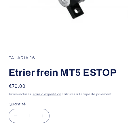
Ouvrir
le
média
1
TALARIA 16
dans
une
fenêtre
Etrier frein MT5 ESTOP
modale
Prix
€79,00
habituel
Taxes incluses.
Frais d'expédition
calculés à l'étape de paiement.
Quantité
Réduire
Augmenter
la
la