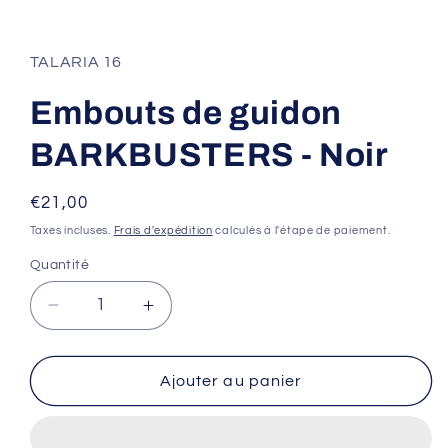
Ouvrir
le
média
1
TALARIA 16
dans
une
fenêtre
Embouts de guidon
modale
BARKBUSTERS - Noir
Prix
€21,00
habituel
Taxes incluses.
Frais d'expédition
calculés à l'étape de paiement.
Quantité
Réduire
Augmenter
la
la
quantité
quantité
de
de
Ajouter au panier
Embouts
Embouts
de
de
guidon
guidon