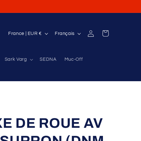
P
L
Connexion
Panier
France | EUR €
Français
a
a
y
n
Sark Varg
SEDNA
Muc-Off
s
g
/
u
r
e
é
g
i
E DE ROUE AV
o
n
/ SURRON (DNM