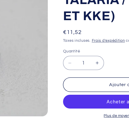
ET KKE)
Prix
€11,52
habituel
Taxes incluses.
Frais d'expédition
ca
Quantité
Réduire
Augmenter
la
la
quantité
quantité
de
de
Ajouter 
ECROU
ECROU
AXE
AXE
DE
DE
ROUE
ROUE
AV
AV
Plus de moye
TALARIA
TALARIA
/
/