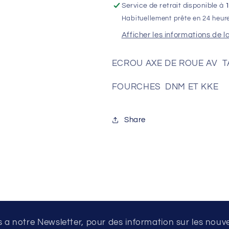
Service de retrait disponible à
SURRON
SURRON
Habituellement prête en 24 heur
(DNM
(DNM
ET
ET
Afficher les informations de l
KKE)
KKE)
ECROU AXE DE ROUE AV T
FOURCHES DNM ET KKE
Share
a notre Newsletter, pour des information sur les nouv