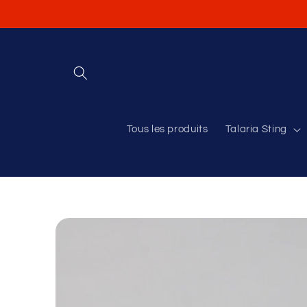
et
passer
au
contenu
Tous les produits
Talaria Sting
Passer aux
informations
produits