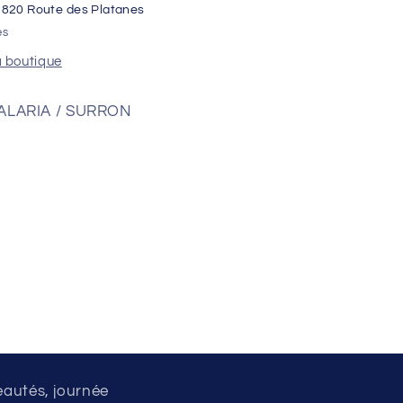
1820 Route des Platanes
es
a boutique
ALARIA / SURRON
eautés, journée