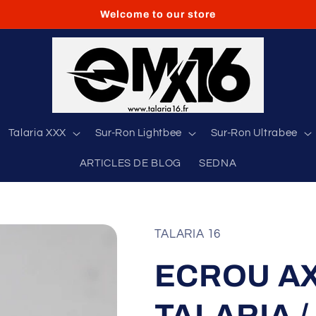
Welcome to our store
Talaria XXX
Sur-Ron Lightbee
Sur-Ron Ultrabee
ARTICLES DE BLOG
SEDNA
TALARIA 16
ECROU AX
TALARIA 