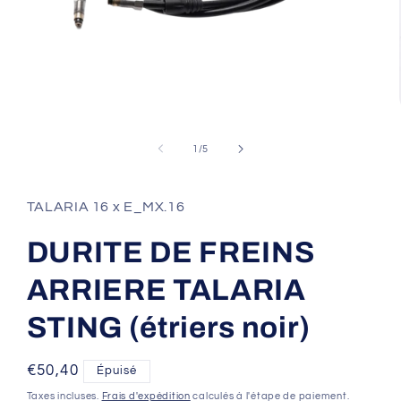
Ouvrir
le
média
de
1
/
5
1
dans
une
fenêtre
TALARIA 16 x E_MX.16
modale
DURITE DE FREINS
ARRIERE TALARIA
STING (étriers noir)
Prix
€50,40
Épuisé
habituel
Taxes incluses.
Frais d'expédition
calculés à l'étape de paiement.