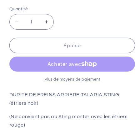
Quantité
Réduire
Augmenter
la
la
quantité
quantité
de
de
Épuisé
DURITE
DURITE
DE
DE
FREINS
FREINS
ARRIERE
ARRIERE
TALARIA
TALARIA
Plus de moyens de paiement
STING
STING
(étriers
(étriers
DURITE DE FREINS ARRIERE TALARIA STING
noir)
noir)
(étriers noir)
(Ne convient pas au Sting monter avec les étriers
rouge)