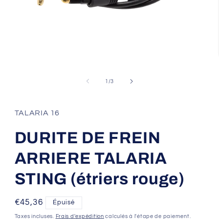
Ouvrir
le
média
de
1
/
3
1
dans
une
fenêtre
TALARIA 16
modale
DURITE DE FREIN
ARRIERE TALARIA
STING (étriers rouge)
Prix
€45,36
Épuisé
habituel
Taxes incluses.
Frais d'expédition
calculés à l'étape de paiement.