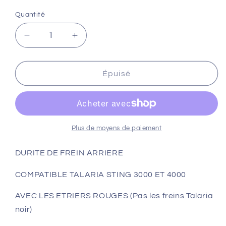
Quantité
Réduire
Augmenter
la
la
quantité
quantité
de
de
Épuisé
DURITE
DURITE
DE
DE
FREIN
FREIN
ARRIERE
ARRIERE
TALARIA
TALARIA
Plus de moyens de paiement
STING
STING
(étriers
(étriers
DURITE DE FREIN ARRIERE
rouge)
rouge)
COMPATIBLE TALARIA STING 3000 ET 4000
AVEC LES ETRIERS ROUGES (Pas les freins Talaria
noir)