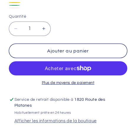
Rouge
Orange
Variante
Jaune
Vert
épuisée
Rose
Variante
Quantité
ou
épuisée
indisponible
ou
Réduire
Augmenter
indisponible
la
la
quantité
quantité
de
de
Ajouter au panier
Draisienne
Draisienne
électrique
électrique
SEDNA
SEDNA
SX18&quot;
SX18&quot;
Plus de moyens de paiement
Service de retrait disponible à
1820 Route des
Platanes
Habituellement prête en 24 heures
Afficher les informations de la boutique