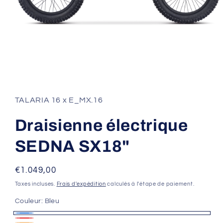
Ouvrir
le
média
1
TALARIA 16 x E_MX.16
dans
une
fenêtre
Draisienne électrique
modale
SEDNA SX18"
Prix
€1.049,00
habituel
Taxes incluses.
Frais d'expédition
calculés à l'étape de paiement.
Couleur:
Bleu
Bleu