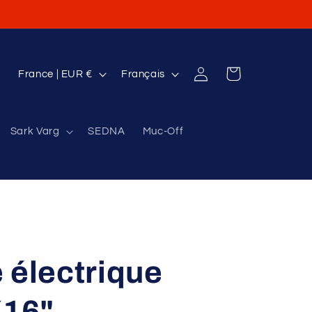
P
L
Connexion
Panier
France | EUR €
Français
a
a
y
n
Sark Varg
SEDNA
Muc-Off
s
g
/
u
r
e
é
g
i
 électrique
o
n
16"