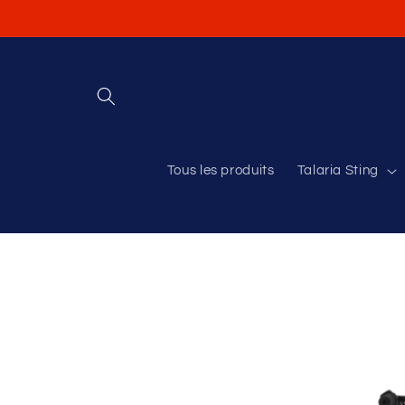
et
passer
au
contenu
Tous les produits
Talaria Sting
Passer aux
informations
produits