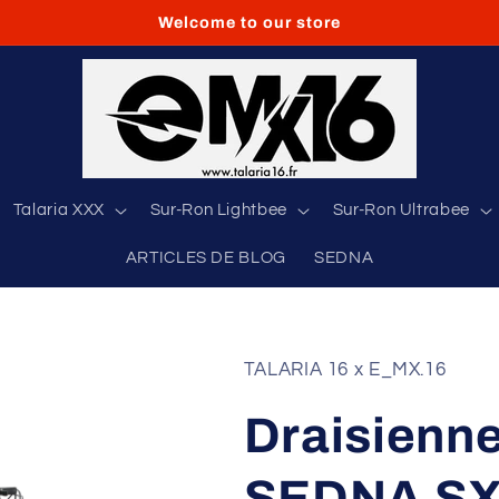
Welcome to our store
Talaria XXX
Sur-Ron Lightbee
Sur-Ron Ultrabee
ARTICLES DE BLOG
SEDNA
TALARIA 16 x E_MX.16
Draisienne
SEDNA SX