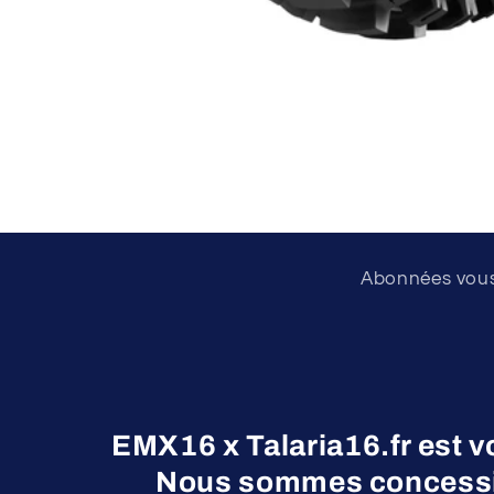
Ouvrir
le
média
1
dans
une
fenêtre
modale
Abonnées vous 
EMX16 x Talaria16.fr est v
Nous sommes concessio