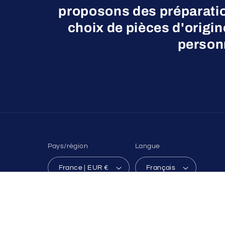
proposons des préparatio
choix de pièces d'origi
personn
Pays/région
Langue
France | EUR €
Français
© 2026,
TALARIA 16 x E_MX.16
Commerce électronique pr