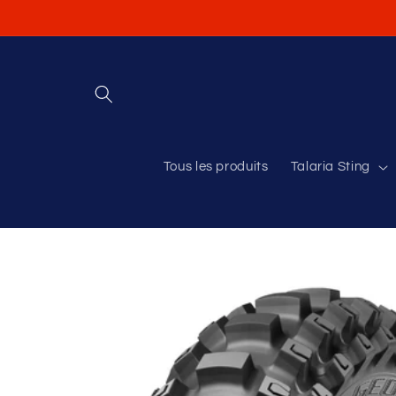
et
passer
au
contenu
Tous les produits
Talaria Sting
Passer aux
informations
produits