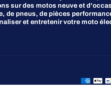
ns sur des motos neuve et d'occas
ne, de pneus, de pièces performanc
aliser et entretenir votre moto éle
Moyens
de
paiement
opulsé par Shopify
Politique de remboursement
Politique de confide
Coordon