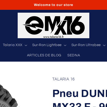
Welcome to our store
Talaria XXX
Sur-Ron Lightbee
Sur-Ron Ultrabee
ARTICLES DE BLOG
SEDNA
TALARIA 16
Pneu DU
MX33 F - 