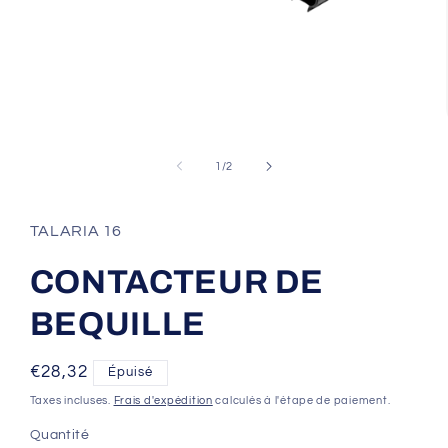
Ouvrir
le
média
de
1
/
2
1
dans
une
fenêtre
TALARIA 16
modale
CONTACTEUR DE
BEQUILLE
Prix
€28,32
Épuisé
habituel
Taxes incluses.
Frais d'expédition
calculés à l'étape de paiement.
Quantité