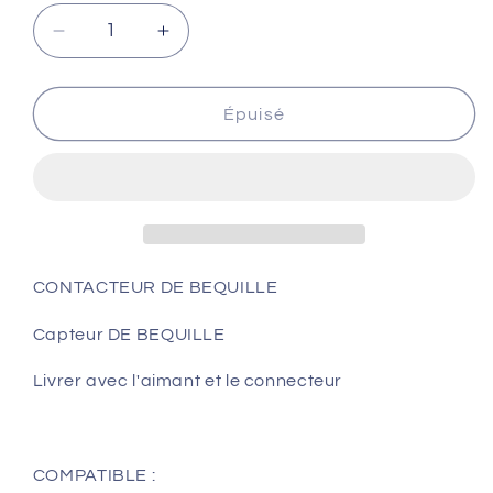
Réduire
Augmenter
la
la
quantité
quantité
de
de
Épuisé
CONTACTEUR
CONTACTEUR
DE
DE
BEQUILLE
BEQUILLE
CONTACTEUR DE BEQUILLE
Capteur DE BEQUILLE
Livrer avec l'aimant et le connecteur
COMPATIBLE :