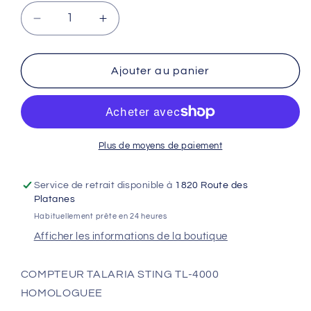
Réduire
Augmenter
la
la
quantité
quantité
de
de
Ajouter au panier
COMPTEUR
COMPTEUR
TALARIA
TALARIA
TL-
TL-
4000
4000
Plus de moyens de paiement
Service de retrait disponible à
1820 Route des
Platanes
Habituellement prête en 24 heures
Afficher les informations de la boutique
COMPTEUR TALARIA STING TL-4000
HOMOLOGUEE