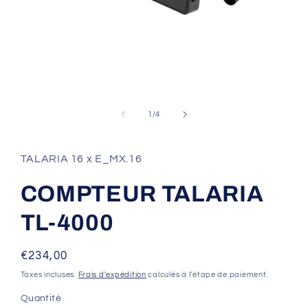
Ouvrir
le
média
de
1
/
4
1
dans
une
fenêtre
TALARIA 16 x E_MX.16
modale
COMPTEUR TALARIA
TL-4000
Prix
€234,00
habituel
Taxes incluses.
Frais d'expédition
calculés à l'étape de paiement.
Quantité