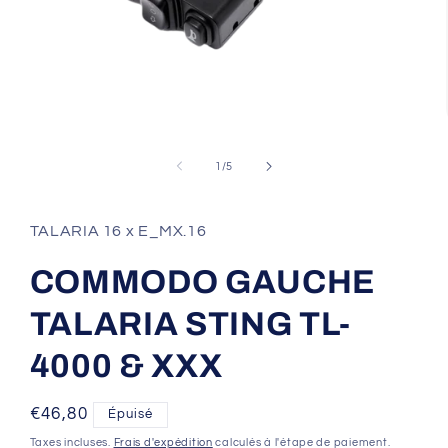
Ouvrir
le
média
de
1
/
5
1
dans
une
fenêtre
TALARIA 16 x E_MX.16
modale
COMMODO GAUCHE
TALARIA STING TL-
4000 & XXX
Prix
€46,80
Épuisé
habituel
Taxes incluses.
Frais d'expédition
calculés à l'étape de paiement.