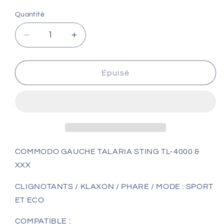
Quantité
Réduire
Augmenter
la
la
quantité
quantité
de
de
Épuisé
COMMODO
COMMODO
GAUCHE
GAUCHE
TALARIA
TALARIA
STING
STING
TL-
TL-
4000
4000
&amp;
&amp;
COMMODO GAUCHE TALARIA STING TL-4000 &
XXX
XXX
XXX
CLIGNOTANTS / KLAXON / PHARE / MODE : SPORT
ET ECO
COMPATIBLE :