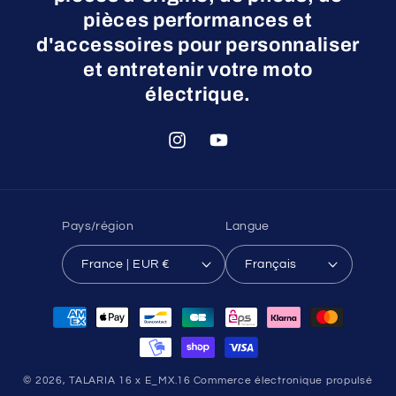
pièces performances et
d'accessoires pour personnaliser
et entretenir votre moto
électrique.
Instagram
YouTube
Pays/région
Langue
France | EUR €
Français
Moyens
de
paiement
© 2026,
TALARIA 16 x E_MX.16
Commerce électronique propulsé