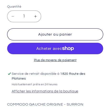
Quantité
Réduire
Augmenter
la
la
quantité
quantité
de
de
Ajouter au panier
COMMODO
COMMODO
GAUCHE
GAUCHE
ORIGINE
ORIGINE
-
-
SURRON
SURRON
Plus de moyens de paiement
ULTRABEE
ULTRABEE
Service de retrait disponible à
1820 Route des
Platanes
Habituellement prête en 24 heures
Afficher les informations de la boutique
COMMODO GAUCHE ORIGINE - SURRON