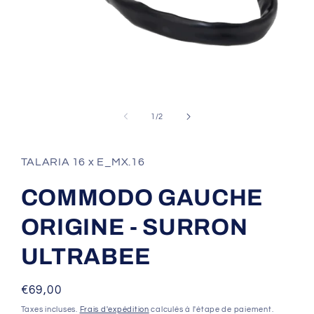
Ouvrir
le
média
de
1
/
2
1
dans
une
fenêtre
TALARIA 16 x E_MX.16
modale
COMMODO GAUCHE
ORIGINE - SURRON
ULTRABEE
Prix
€69,00
habituel
Taxes incluses.
Frais d'expédition
calculés à l'étape de paiement.