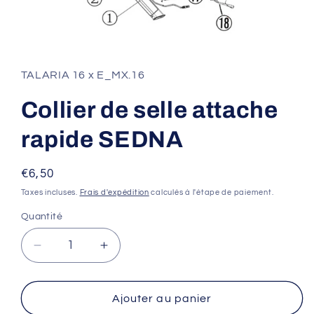
Ouvrir
le
média
1
TALARIA 16 x E_MX.16
dans
une
fenêtre
Collier de selle attache
modale
rapide SEDNA
Prix
€6,50
habituel
Taxes incluses.
Frais d'expédition
calculés à l'étape de paiement.
Quantité
Réduire
Augmenter
la
la
quantité
quantité
de
de
Ajouter au panier
Collier
Collier