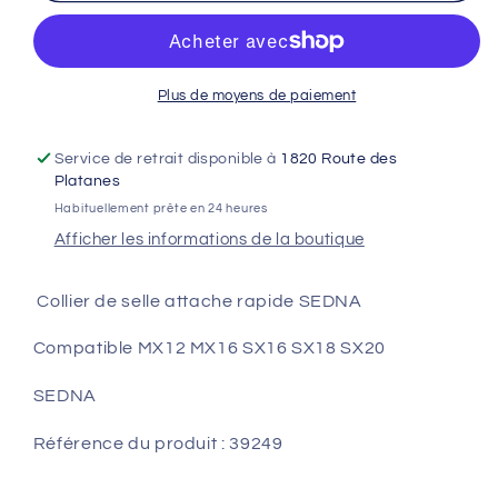
de
de
selle
selle
attache
attache
rapide
rapide
Plus de moyens de paiement
SEDNA
SEDNA
Service de retrait disponible à
1820 Route des
Platanes
Habituellement prête en 24 heures
Afficher les informations de la boutique
Collier de selle attache rapide SEDNA
Compatible MX12 MX16 SX16 SX18 SX20
SEDNA
Référence du produit : 39249