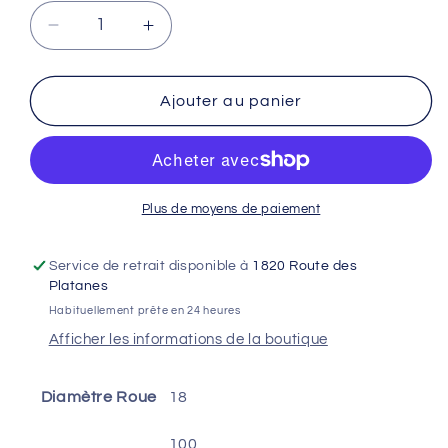
Réduire
Augmenter
la
la
quantité
quantité
de
de
Ajouter au panier
Chambre
Chambre
à
à
air
air
MICHELIN
MICHELIN
STREET
STREET
Plus de moyens de paiement
(18MF
(18MF
VALVE
VALVE
Service de retrait disponible à
1820 Route des
TR4)
TR4)
Platanes
110/80-
110/80-
Habituellement prête en 24 heures
18
18
Afficher les informations de la boutique
,
,
120/80-
120/80-
18
18
Diamètre Roue
18
,
,
100/90-
100/90-
100