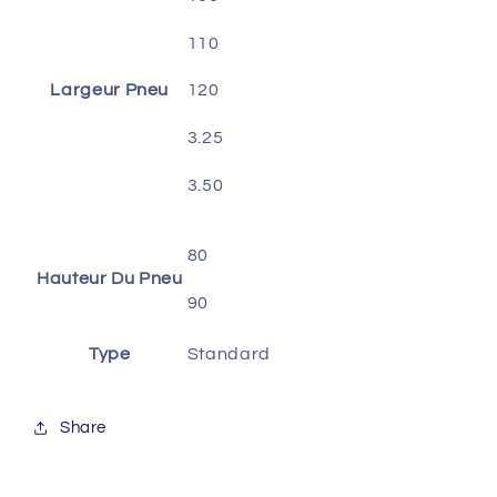
18
18
,
,
110
110/90-
110/90-
18
18
Largeur Pneu
120
,
,
3.25-
3.25-
3.25
18
18
,
,
3.50
3.50-
3.50-
18
18
80
Hauteur Du Pneu
90
Type
Standard
Share