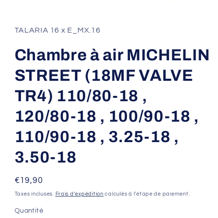
Ouvrir
le
média
1
TALARIA 16 x E_MX.16
dans
une
fenêtre
Chambre à air MICHELIN
modale
STREET (18MF VALVE
TR4) 110/80-18 ,
120/80-18 , 100/90-18 ,
110/90-18 , 3.25-18 ,
3.50-18
Prix
€19,90
habituel
Taxes incluses.
Frais d'expédition
calculés à l'étape de paiement.
Quantité