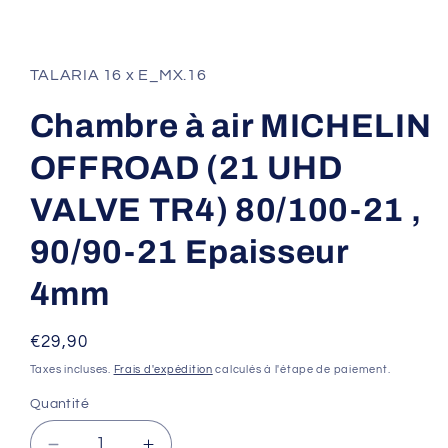
Ouvrir
le
média
1
TALARIA 16 x E_MX.16
dans
une
fenêtre
Chambre à air MICHELIN
modale
OFFROAD (21 UHD
VALVE TR4) 80/100-21 ,
90/90-21 Epaisseur
4mm
Prix
€29,90
habituel
Taxes incluses.
Frais d'expédition
calculés à l'étape de paiement.
Quantité