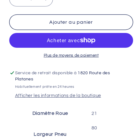
Réduire
Augmenter
la
la
quantité
quantité
de
de
Ajouter au panier
Chambre
Chambre
à
à
air
air
MICHELIN
MICHELIN
OFFROAD
OFFROAD
Plus de moyens de paiement
(21
(21
UHD
UHD
Service de retrait disponible à
1820 Route des
VALVE
VALVE
Platanes
TR4)
TR4)
Habituellement prête en 24 heures
80/100-
80/100-
Afficher les informations de la boutique
21
21
,
,
90/90-
90/90-
Diamètre Roue
21
21
21
Epaisseur
Epaisseur
80
4mm
4mm
Largeur Pneu