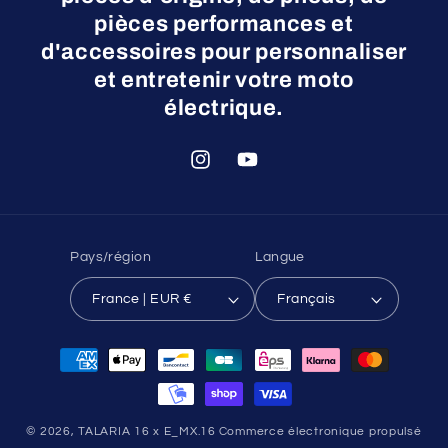
pièces performances et
d'accessoires pour personnaliser
et entretenir votre moto
électrique.
Instagram
YouTube
Pays/région
Langue
France | EUR €
Français
Moyens
de
paiement
© 2026,
TALARIA 16 x E_MX.16
Commerce électronique propulsé