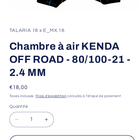
Ouvrir
le
média
1
TALARIA 16 x E_MX.16
dans
une
fenêtre
Chambre à air KENDA
modale
OFF ROAD - 80/100-21 -
2.4 MM
Prix
€18,00
habituel
Taxes incluses.
Frais d'expédition
calculés à l'étape de paiement.
Quantité
Réduire
Augmenter
la
la
quantité
quantité