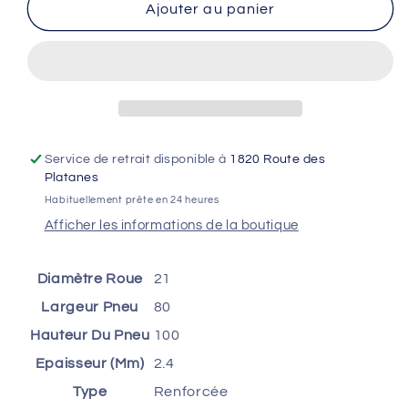
de
de
Ajouter au panier
Chambre
Chambre
à
à
air
air
KENDA
KENDA
OFF
OFF
ROAD
ROAD
-
-
Service de retrait disponible à
1820 Route des
80/100-
80/100-
Platanes
21
21
Habituellement prête en 24 heures
-
-
Afficher les informations de la boutique
2.4
2.4
MM
MM
Diamètre Roue
21
Largeur Pneu
80
Hauteur Du Pneu
100
Epaisseur (Mm)
2.4
Type
Renforcée