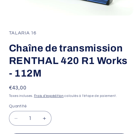
Ouvrir
le
média
1
TALARIA 16
dans
une
fenêtre
Chaîne de transmission
modale
RENTHAL 420 R1 Works
- 112M
Prix
€43,00
habituel
Taxes incluses.
Frais d'expédition
calculés à l'étape de paiement.
Quantité
Réduire
Augmenter
la
la