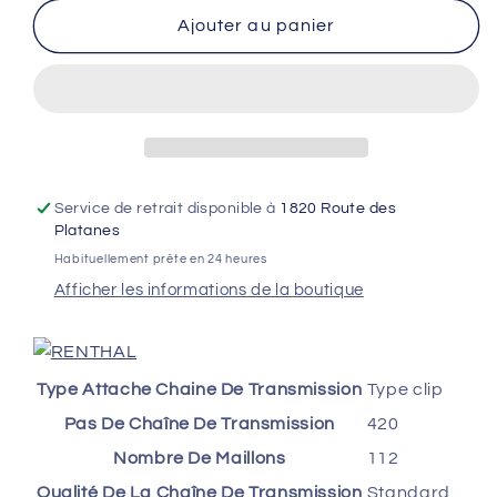
quantité
quantité
de
de
Ajouter au panier
Chaîne
Chaîne
de
de
transmission
transmission
RENTHAL
RENTHAL
420
420
R1
R1
Works
Works
Service de retrait disponible à
1820 Route des
-
-
Platanes
112M
112M
Habituellement prête en 24 heures
Afficher les informations de la boutique
Type Attache Chaine De Transmission
Type clip
Pas De Chaîne De Transmission
420
Nombre De Maillons
112
Qualité De La Chaîne De Transmission
Standard