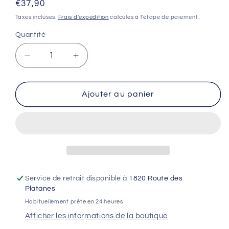
Prix
€37,90
habituel
Taxes incluses.
Frais d'expédition
calculés à l'étape de paiement.
Quantité
Réduire
Augmenter
la
la
quantité
quantité
de
de
Ajouter au panier
Chaîne
Chaîne
de
de
transmission
transmission
AFAM
AFAM
Renforcer
Renforcer
-
-
140M
140M
Service de retrait disponible à
1820 Route des
Platanes
Habituellement prête en 24 heures
Afficher les informations de la boutique