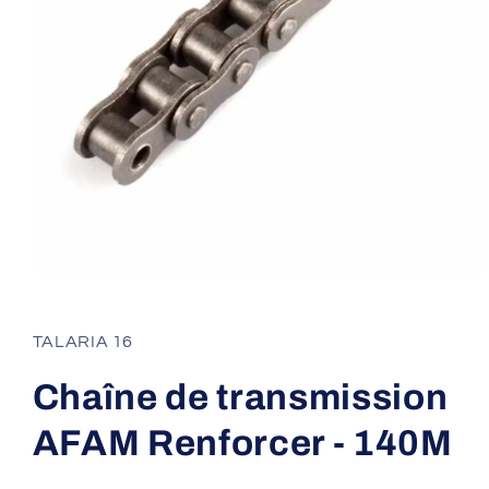
Ouvrir
le
média
1
TALARIA 16
dans
une
fenêtre
Chaîne de transmission
modale
AFAM Renforcer - 140M