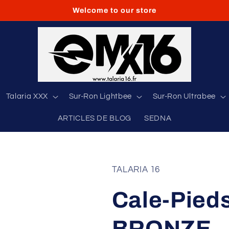
Welcome to our store
Talaria XXX
Sur-Ron Lightbee
Sur-Ron Ultrabee
ARTICLES DE BLOG
SEDNA
TALARIA 16
Cale-Pied
BRONZE