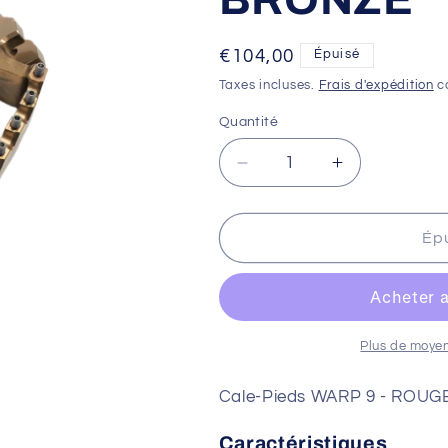
Prix
€104,00
Épuisé
habituel
Taxes incluses.
Frais d'expédition
ca
Quantité
Réduire
Augmenter
la
la
quantité
quantité
de
de
Ép
Cale-
Cale-
Pieds
Pieds
WARP
WARP
9
9
-
-
Plus de moye
BRONZE
BRONZE
Cale-Pieds WARP 9 - ROUG
Caractéristiques