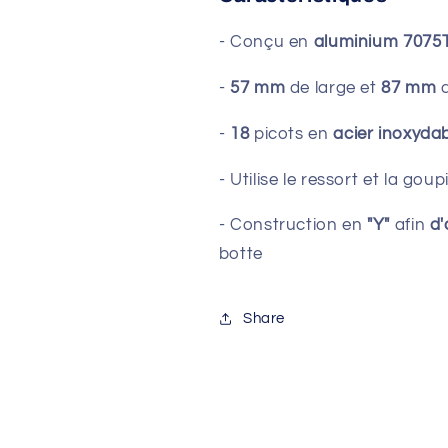
- Conçu en
aluminium 7075
-
57 mm
de large et
87 mm
-
18
picots en
acier inoxyda
- Utilise le ressort et la goupi
- Construction en
"Y"
afin
d
botte
Share