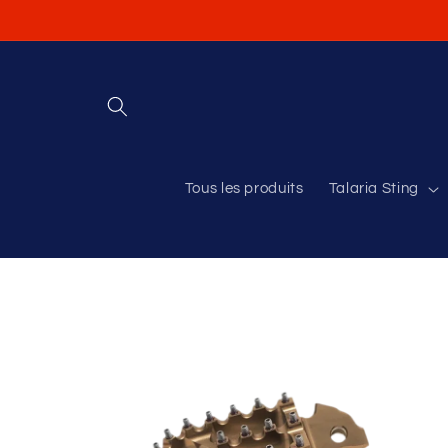
et
passer
au
contenu
Tous les produits
Talaria Sting
Passer aux
informations
produits