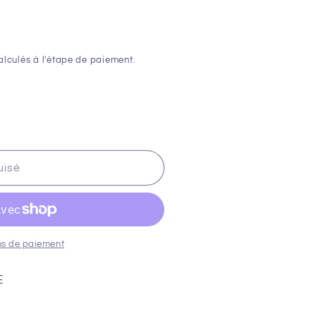
lculés à l'étape de paiement.
uisé
ns de paiement
E