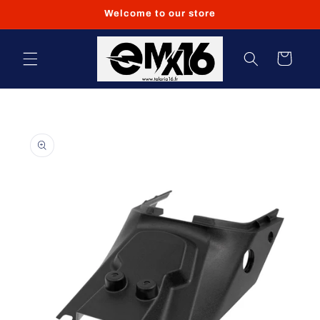
et
Welcome to our store
passer
au
contenu
Panier
Passer aux
informations
produits