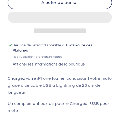
de
de
Ajouter au panier
Câble
Câble
USB
USB
vers
vers
Lightning
Lightning
QUAD
QUAD
LOCK
LOCK
-
-
Service de retrait disponible à
1820 Route des
20
20
Platanes
cm
cm
Habituellement prête en 24 heures
Afficher les informations de la boutique
Chargez votre iPhone tout en conduisant votre moto
grâce à ce câble USB à Lightning de 20 cm de
longueur.
Un complément parfait pour le Chargeur USB pour
moto