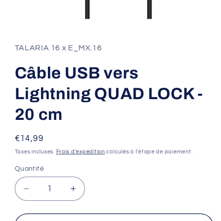
Ouvrir
le
média
1
TALARIA 16 x E_MX.16
dans
une
fenêtre
Câble USB vers
modale
Lightning QUAD LOCK -
20 cm
Prix
€14,99
habituel
Taxes incluses.
Frais d'expédition
calculés à l'étape de paiement.
Quantité
Réduire
Augmenter
la
la
quantité
quantité