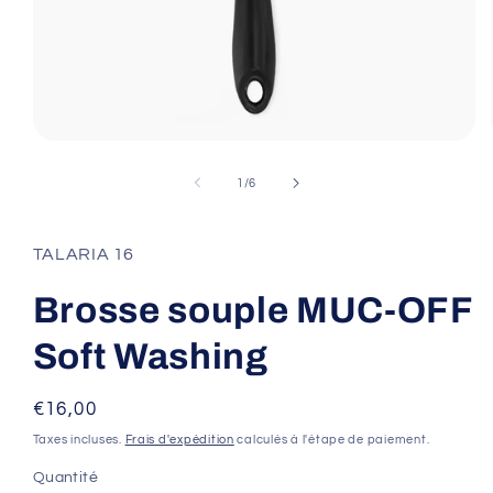
Ouvrir
le
média
de
1
/
6
1
dans
une
fenêtre
TALARIA 16
modale
Brosse souple MUC-OFF
Soft Washing
Prix
€16,00
habituel
Taxes incluses.
Frais d'expédition
calculés à l'étape de paiement.
Quantité