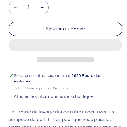
Réduire
Augmenter
la
la
quantité
quantité
de
de
Ajouter au panier
Brosse
Brosse
souple
souple
MUC-
MUC-
OFF
OFF
Soft
Soft
Washing
Washing
Service de retrait disponible à
1820 Route des
Platanes
Habituellement prête en 24 heures
Afficher les informations de la boutique
Ce Brosse de lavage douce a été conçu avec un
composé de poils frittés pour que vous puissiez