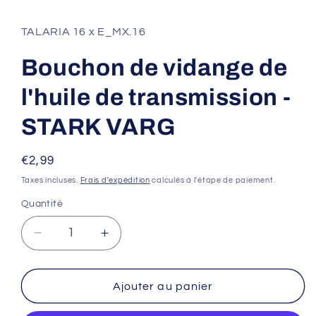
le
média
1
TALARIA 16 x E_MX.16
dans
une
fenêtre
Bouchon de vidange de
modale
l'huile de transmission -
STARK VARG
Prix
€2,99
habituel
Taxes incluses.
Frais d'expédition
calculés à l'étape de paiement.
Quantité
Réduire
Augmenter
la
la
quantité
quantité
de
de
Ajouter au panier
Bouchon
Bouchon