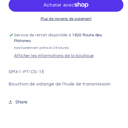
de
de
vidange
vidange
de
de
l&#39;huile
l&#39;huile
Plus de moyens de paiement
de
de
transmission
transmission
Service de retrait disponible à
1820 Route des
-
-
Platanes
STARK
STARK
Habituellement prête en 24 heures
VARG
VARG
Afficher les informations de la boutique
SMX1-PT-CS-15
Bouchon de vidange de l'huile de transmission
Share