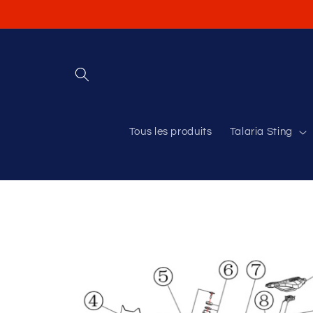
et
passer
au
contenu
Tous les produits
Talaria Sting
Passer aux
informations
produits