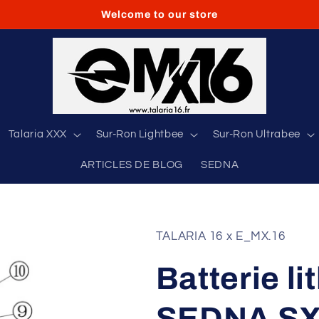
Welcome to our store
Talaria XXX
Sur-Ron Lightbee
Sur-Ron Ultrabee
ARTICLES DE BLOG
SEDNA
TALARIA 16 x E_MX.16
Batterie l
SEDNA SX