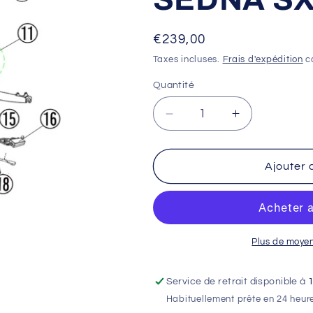
Prix
€239,00
habituel
Taxes incluses.
Frais d'expédition
ca
Quantité
Réduire
Augmenter
la
la
quantité
quantité
de
de
Ajouter 
Batterie
Batterie
lithium
lithium
24V5Ah
24V5Ah
-
-
SEDNA
SEDNA
Plus de moye
SX16
SX16
24V
24V
Service de retrait disponible à
Habituellement prête en 24 heur