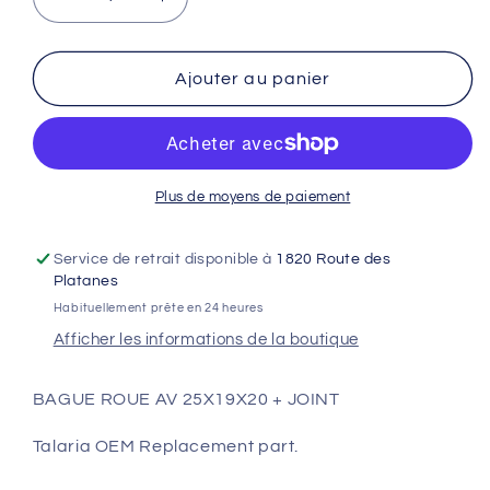
Réduire
Augmenter
la
la
quantité
quantité
de
de
Ajouter au panier
BAGUE
BAGUE
ROUE
ROUE
AV
AV
25X19X20
25X19X20
+
+
Plus de moyens de paiement
JOINT
JOINT
Service de retrait disponible à
1820 Route des
Platanes
Habituellement prête en 24 heures
Afficher les informations de la boutique
BAGUE ROUE AV 25X19X20 + JOINT
Talaria OEM Replacement part.