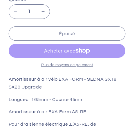
Réduire
Augmenter
la
la
quantité
quantité
de
de
Épuisé
Amortisseur
Amortisseur
à
à
air
air
vélo
vélo
EXA
EXA
Plus de moyens de paiement
FORM
FORM
165
165
Amortisseur à air vélo EXA FORM - SEDNA SX18
-
-
SX20 Upgrade
45
45
-
-
Longueur 165mm - Course 45mm
SEDNA
SEDNA
SX18
SX18
Amortisseur à air EXA Form A5-RE.
SX20
SX20
Pour draisienne électrique .L’A5-RE, de