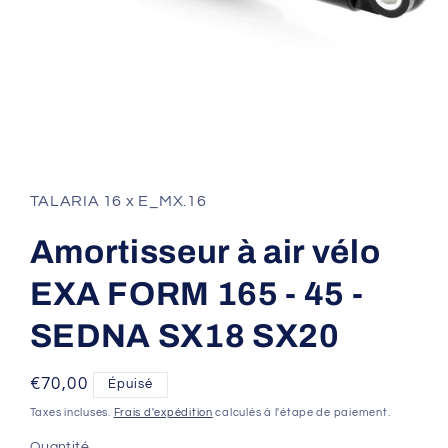
Ouvrir
le
média
1
TALARIA 16 x E_MX.16
dans
une
fenêtre
Amortisseur à air vélo
modale
EXA FORM 165 - 45 -
SEDNA SX18 SX20
Prix
€70,00
Épuisé
habituel
Taxes incluses.
Frais d'expédition
calculés à l'étape de paiement.
Quantité