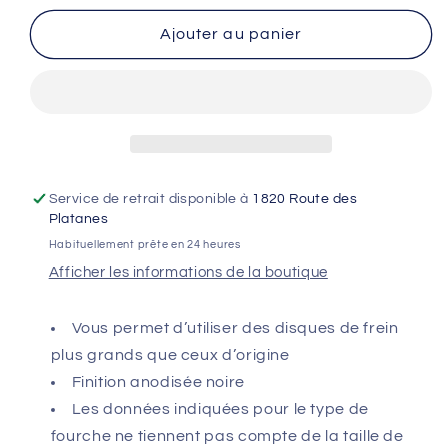
quantité
quantité
de
de
Ajouter au panier
Adaptateur
Adaptateur
pour
pour
étrier
étrier
de
de
frein
frein
+20MM
+20MM
Service de retrait disponible à
1820 Route des
Platanes
Habituellement prête en 24 heures
Afficher les informations de la boutique
Vous permet d’utiliser des disques de frein
plus grands que ceux d’origine
Finition anodisée noire
Les données indiquées pour le type de
fourche ne tiennent pas compte de la taille de