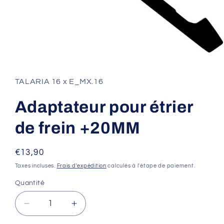
Ouvrir
le
média
1
TALARIA 16 x E_MX.16
dans
une
fenêtre
Adaptateur pour étrier
modale
de frein +20MM
Prix
€13,90
habituel
Taxes incluses.
Frais d'expédition
calculés à l'étape de paiement.
Quantité
Réduire
Augmenter
la
la