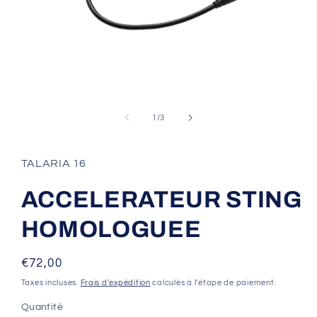
Ouvrir
le
média
de
1
/
3
1
dans
une
fenêtre
TALARIA 16
modale
ACCELERATEUR STING
HOMOLOGUEE
Prix
€72,00
habituel
Taxes incluses.
Frais d'expédition
calculés à l'étape de paiement.
Quantité