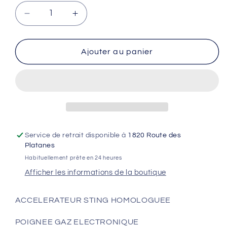
Réduire
Augmenter
la
la
quantité
quantité
de
de
Ajouter au panier
ACCELERATEUR
ACCELERATEUR
STING
STING
HOMOLOGUEE
HOMOLOGUEE
Service de retrait disponible à
1820 Route des
Platanes
Habituellement prête en 24 heures
Afficher les informations de la boutique
ACCELERATEUR STING HOMOLOGUEE
POIGNEE GAZ ELECTRONIQUE