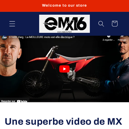
et
Welcome to our store
passer
au
contenu
Panier
Une superbe video de MX