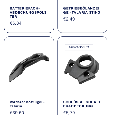
BATTERIEFACH-
GETRIEBEÖLANZEI
ABDECKUNGSPOLS
GE - TALARIA STING
TER
Normaler
€2,49
Normaler
€6,84
Preis
Preis
Ausverkauft
Vorderer Kotflügel -
SCHLÜSSELSCHALT
Talaria
ERABDECKUNG
Normaler
€39,60
Normaler
€5,79