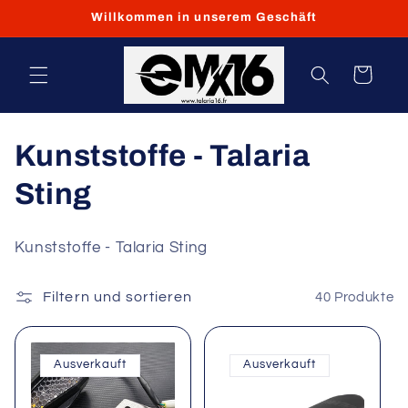
Direkt
Willkommen in unserem Geschäft
zum
Inhalt
Warenkorb
K
Kunststoffe - Talaria
a
Sting
t
Kunststoffe - Talaria Sting
e
Filtern und sortieren
40 Produkte
g
o
Ausverkauft
Ausverkauft
r