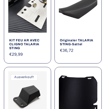
i
e
:
KIT FEU AR AVEC
Originaler TALARIA
CLIGNO TALARIA
STING-Sattel
STING
Normaler
€36,72
Normaler
€29,99
Preis
Preis
Ausverkauft