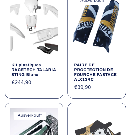
Ausverkauft
Kit plastiques
PAIRE DE
RACETECH TALARIA
PROCTECTION DE
STING Blanc
FOURCHE FASTACE
ALX13RC
Normaler
€244,90
Normaler
€39,90
Preis
Preis
Ausverkauft