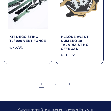
KIT DECO STING
PLAQUE AVANT -
TL4000 VERT FONCE
NUMERO 18 -
TALARIA STING
Normaler
€75,90
OFFROAD
Preis
Normaler
€16,92
Preis
1
2
Abonnieren Sie unseren Newsletter, um