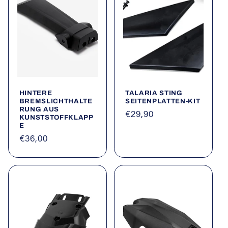
HINTERE
TALARIA STING
BREMSLICHTHALTE
SEITENPLATTEN-KIT
RUNG AUS
Normaler
€29,90
KUNSTSTOFFKLAPP
E
Preis
Normaler
€36,00
Preis