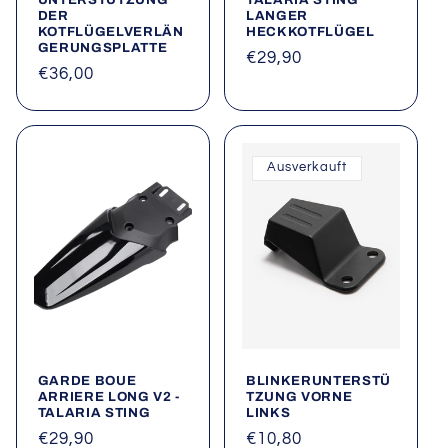
DER
LANGER
KOTFLÜGELVERLÄN
HECKKOTFLÜGEL
GERUNGSPLATTE
Normaler
€29,90
Normaler
€36,00
Preis
Preis
Ausverkauft
GARDE BOUE
BLINKERUNTERSTÜ
ARRIERE LONG V2 -
TZUNG VORNE
TALARIA STING
LINKS
Normaler
€29,90
Normaler
€10,80