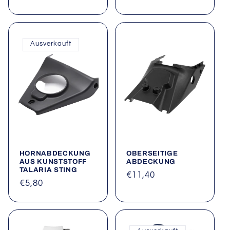
Preis
Preis
Ausverkauft
HORNABDECKUNG
OBERSEITIGE
AUS KUNSTSTOFF
ABDECKUNG
TALARIA STING
Normaler
€11,40
Normaler
€5,80
Preis
Preis