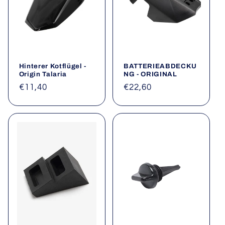
Hinterer Kotflügel -
BATTERIEABDECKU
Origin Talaria
NG - ORIGINAL
Normaler
€11,40
Normaler
€22,60
Preis
Preis