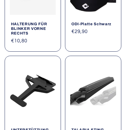
HALTERUNG FÜR
ODI-Platte Schwarz
BLINKER VORNE
Normaler
€29,90
RECHTS
Preis
Normaler
€10,80
Preis
UNTERSTÜTZUNG
TALARIA STING